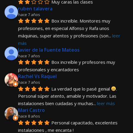
Muy caras las clases
ruben talavera
hace 7 años
Box increíble. Monitores muy 
profesiones, en especial Alfonso y Rafa unos 
máquinas, super atentos y profesiones (son
... 
leer 
más
Javier de la Fuente Mateos
hace 7 años
Box increíble y profesores muy 
profesionales y encantadores
Rachel Vs Raquel
hace 7 años
La verdad que lo pasé genial 
. 
Personal súper atento, amable y motivador. Las 
instalaciones bien cuidadas y muchas
... 
leer más
Mari Castro
hace 8 años
Personal capacitado, excelentes 
instalaciones , me encanta !