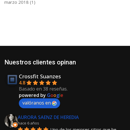
marzo 2018
(1)
Nuestros clientes opinan
Crossfit Suanzes
4.8
Basado en 38 reseñas.
powered by
G
o
o
g
l
e
valóranos en
AURORA SAENZ DE HEREDIA
hace 6 años
Uno de los mejores sitios que he 